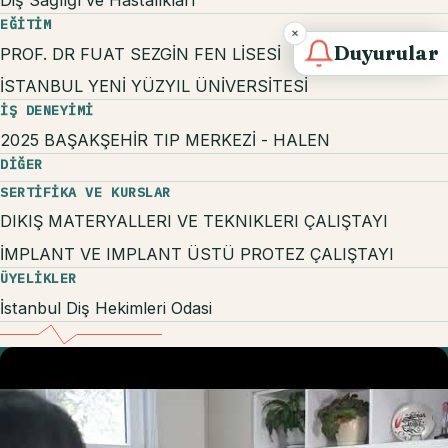
Diş Sağlığı ve Hastalıkları
EĞİTİM
Duyurular
PROF. DR FUAT SEZGİN FEN LİSESİ
İSTANBUL YENİ YÜZYIL ÜNİVERSİTESİ
İŞ DENEYİMİ
2025 BAŞAKŞEHİR TIP MERKEZİ - HALEN
DİĞER
SERTIFIKA VE KURSLAR
DIKIŞ MATERYALLERI VE TEKNIKLERI ÇALIŞTAYI
İMPLANT VE IMPLANT ÜSTÜ PROTEZ ÇALIŞTAYI
ÜYELIKLER
İstanbul Diş Hekimleri Odasi