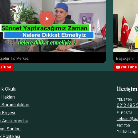
şehir Tıp Merkezi
Başakşehir T
uTube
YouTube
İletişim
ik Okulu
 Hakları
TELEFON
 Sorumlulukları
0212 485 
k Köşesi
E-POSTA
iletisim@b
k Ansiklopedisi
EDITÖR
nım Şartları
Yıldız Dağ
ik Politikası