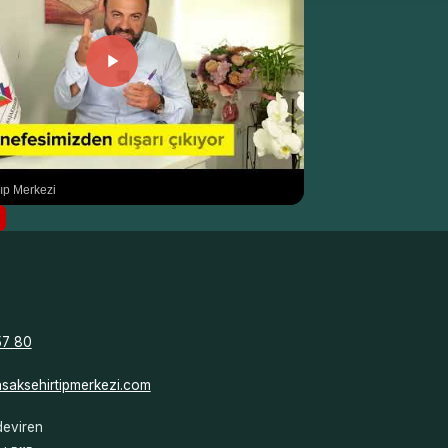
ıp Merkezi
57 80
asaksehirtipmerkezi.com
deviren