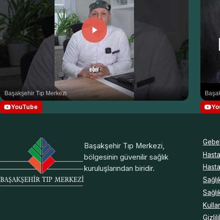
Başakşehir Tıp Merkezi
Başak
YouTube
Yo
Gebel
Başakşehir Tıp Merkezi,
Hasta
bölgesinin güvenilir sağlık
Hasta
kuruluşlarından biridir.
Sağlı
Sağlı
Kulla
Gizlil